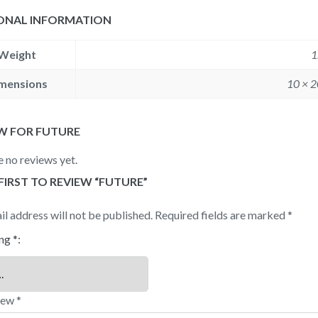
ONAL INFORMATION
Weight
1
mensions
10 × 2
EW FOR
FUTURE
e no reviews yet.
FIRST TO REVIEW “FUTURE”
l address will not be published.
Required fields are marked
*
ing
*
view
*