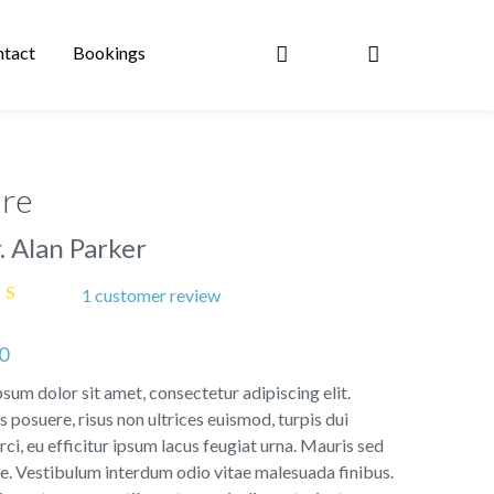
tact
Bookings
ure
. Alan Parker
1
customer review
out
ased
0
omer
ng
sum dolor sit amet, consectetur adipiscing elit.
s posuere, risus non ultrices euismod, turpis dui
rci, eu efficitur ipsum lacus feugiat urna. Mauris sed
e. Vestibulum interdum odio vitae malesuada finibus.