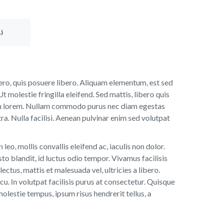
)
ibero, quis posuere libero. Aliquam elementum, est sed
Ut molestie fringilla eleifend. Sed mattis, libero quis
o eu lorem. Nullam commodo purus nec diam egestas
a. Nulla facilisi. Aenean pulvinar enim sed volutpat
leo, mollis convallis eleifend ac, iaculis non dolor.
 blandit, id luctus odio tempor. Vivamus facilisis
ectus, mattis et malesuada vel, ultricies a libero.
u. In volutpat facilisis purus at consectetur. Quisque
molestie tempus, ipsum risus hendrerit tellus, a