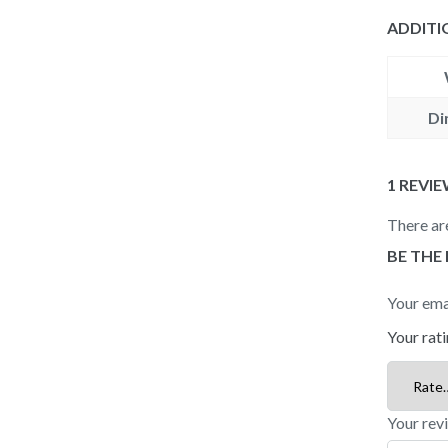
ADDITI
Di
1 REVI
There ar
BE THE 
Your emai
Your rat
Your re