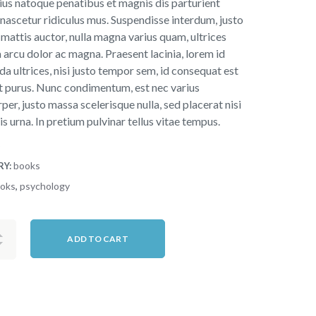
ius natoque penatibus et magnis dis parturient
nascetur ridiculus mus. Suspendisse interdum, justo
 mattis auctor, nulla magna varius quam, ultrices
 arcu dolor ac magna. Praesent lacinia, lorem id
a ultrices, nisi justo tempor sem, id consequat est
t purus. Nunc condimentum, est nec varius
per, justo massa scelerisque nulla, sed placerat nisi
uis urna. In pretium pulvinar tellus vitae tempus.
6
books
RY:
oks
psychology
,
ADD TO CART