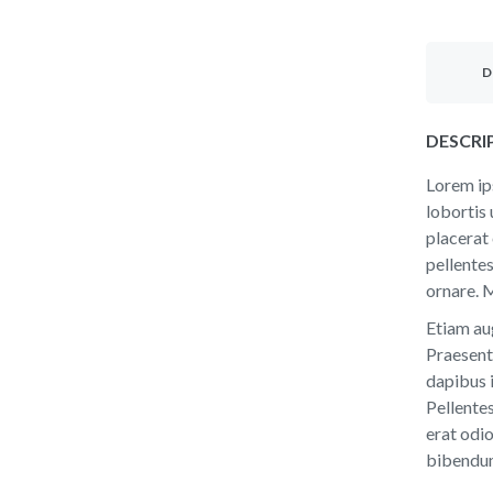
D
DESCRI
Lorem ips
lobortis 
placerat
pellentes
ornare. M
Etiam aug
Praesent
dapibus i
Pellentes
erat odio
bibendum