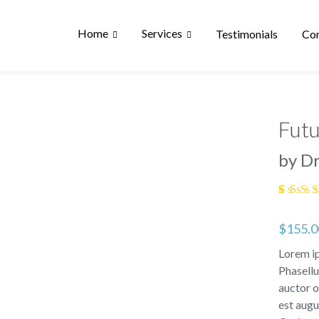
Home
Services
Testimonials
Con
Fut
by Dr
5.00
5
1
of
b
$
155.0
on
cust
rati
Lorem ip
Phasellu
auctor o
est augu