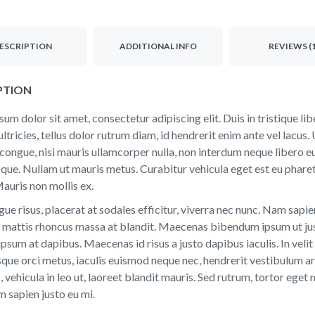
ESCRIPTION
ADDITIONAL INFO
REVIEWS (1
PTION
um dolor sit amet, consectetur adipiscing elit. Duis in tristique l
ultricies, tellus dolor rutrum diam, id hendrerit enim ante vel lacus. 
 congue, nisi mauris ullamcorper nulla, non interdum neque liber
que. Nullam ut mauris metus. Curabitur vehicula eget est eu pharetr
auris non mollis ex.
ue risus, placerat at sodales efficitur, viverra nec nunc. Nam sapien 
 mattis rhoncus massa at blandit. Maecenas bibendum ipsum ut justo
psum at dapibus. Maecenas id risus a justo dapibus iaculis. In velit l
que orci metus, iaculis euismod neque nec, hendrerit vestibulum arc
, vehicula in leo ut, laoreet blandit mauris. Sed rutrum, tortor eget 
 sapien justo eu mi.